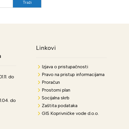
Linkovi
a
Izjava o pristupačnosti
Pravo na pristup informacijama
.11. do
Proračun
Prostorni plan
Socijalna skrb
1.04. do
Zaštita podataka
GIS Koprivničke vode d.o.o.