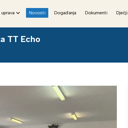
 uprava
Novosti
Događanja
Dokumenti
Dječji
ta TT Echo