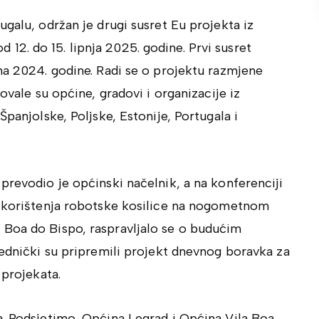
ugalu, održan je drugi susret Eu projekta iz
2. do 15. lipnja 2025. godine. Prvi susret
na 2024. godine. Radi se o projektu razmjene
ovale su općine, gradovi i organizacije iz
Španjolske, Poljske, Estonije, Portugala i
prevodio je općinski načelnik, a na konferenciji
i korištenja robotske kosilice na nogometnom
 Boa do Bispo, raspravljalo se o budućim
jednički su pripremili projekt dnevnog boravka za
 projekata.
a. Podsjetimo, Općina Legrad i Općina Vila Boa