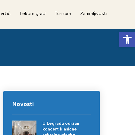
 vrtić
Lekom grad
Turizam
Zanimljivosti
Op
Novosti
U Legradu održan
koncert klasične
sakralne glazbe