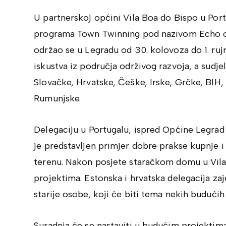
U partnerskoj općini Vila Boa do Bispo u Port
programa Town Twinning pod nazivom Echo od 1
održao se u Legradu od 30. kolovoza do 1. ruj
iskustva iz područja održivog razvoja, a sudjel
Slovačke, Hrvatske, Češke, Irske, Grčke, BIH, 
Rumunjske.
Delegaciju u Portugalu, ispred Općine Legrad 
je predstavljen primjer dobre prakse kupnje 
terenu. Nakon posjete staračkom domu u Vila
projektima. Estonska i hrvatska delegacija za
starije osobe, koji će biti tema nekih budućih
Suradnja će se nastaviti u budućim projektim