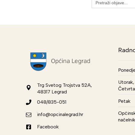
for:
Radno
Ponedje
Utorak, 
Trg Svetog Trojstva 52A,
Četvrta
48317 Legrad
Petak
048/835-051
Općinsk
info@opcinalegrad.hr
načelni
Facebook