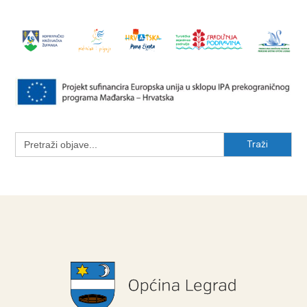
Search
for: