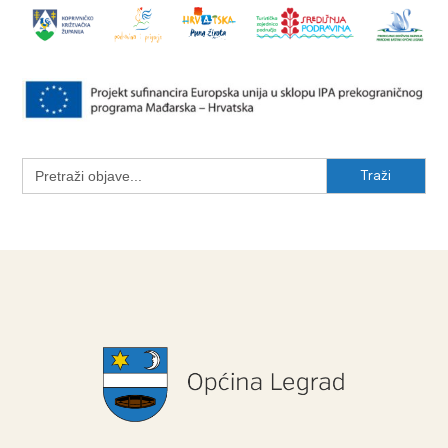
Search
for: