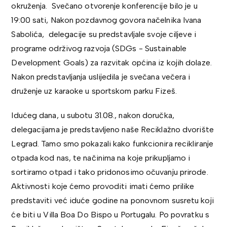
okruženja. Svečano otvorenje konferencije bilo je u
19:00 sati, Nakon pozdavnog govora načelnika Ivana
Sabolića, delegacije su predstavljale svoje ciljeve i
programe održivog razvoja (SDGs - Sustainable
Development Goals) za razvitak općina iz kojih dolaze.
Nakon predstavljanja uslijedila je svečana večera i
druženje uz karaoke u sportskom parku Fizeš.
Idućeg dana, u subotu 31.08., nakon doručka,
delegacijama je predstavljeno naše Reciklažno dvorište
Legrad. Tamo smo pokazali kako funkcionira recikliranje
otpada kod nas, te načinima na koje prikupljamo i
sortiramo otpad i tako pridonosimo očuvanju prirode.
Aktivnosti koje ćemo provoditi imati ćemo prilike
predstaviti već iduće godine na ponovnom susretu koji
će biti u Villa Boa Do Bispo u Portugalu. Po povratku s