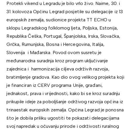
Protekli vikend u Legradu je bilo vrlo živo. Naime, 30. i
31. kolovoza Općinu Legrad posjetile su delegacije iz 13
europskih zemalja, sudionice projekta TT ECHO u
sklopu Legradskog folklornog ljeta, Poljska, Estonija,
Republika Češka, Portugal, Španjolska, Irska, Slovačka,
Grčka, Rumunjska, Bosna i Hercegovina, Italija,
Slovenija i Mađarska. Povod ovom susretu je
međunarodna suradnja kroz program uključivanje
zajednica i harmonizacija ciljeva održivih razvoja,
bratimljenje gradova. Kao dio ovog velikog projekta koji
je financiran iz CERV programa Unije, građani,
jednakost, prava i vrijednosti, kako bi se kroz suradnju
prikupile ideje za poboljšanje održivog razvoja općina iz
trinaestak europskih zemalja. Općina Legrad je ponosna
što je dobila priliku ugostiti te pokazati delegacijama
svoj napredak u očuvanju prirode i održivosti ruralnog