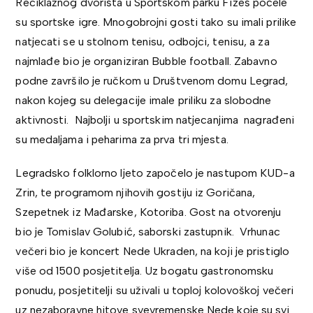
Reciklažnog dvorišta u Sportskom parku Fizeš počele
su sportske igre. Mnogobrojni gosti tako su imali prilike
natjecati se u stolnom tenisu, odbojci, tenisu, a za
najmlađe bio je organiziran Bubble football. Zabavno
podne završilo je ručkom u Društvenom domu Legrad,
nakon kojeg su delegacije imale priliku za slobodne
aktivnosti. Najbolji u sportskim natjecanjima nagrađeni
su medaljama i peharima za prva tri mjesta.
Legradsko folklorno ljeto započelo je nastupom KUD-a
Zrin, te programom njihovih gostiju iz Goričana,
Szepetnek iz Mađarske, Kotoriba. Gost na otvorenju
bio je Tomislav Golubić, saborski zastupnik. Vrhunac
večeri bio je koncert Nede Ukraden, na koji je pristiglo
više od 1500 posjetitelja. Uz bogatu gastronomsku
ponudu, posjetitelji su uživali u toploj kolovoškoj večeri
uz nezaboravne hitove svevremenske Nede koje su svi