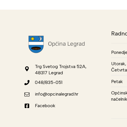
Radno
Ponedje
Utorak, 
Trg Svetog Trojstva 52A,
Četvrta
48317 Legrad
Petak
048/835-051
Općinsk
info@opcinalegrad.hr
načelni
Facebook