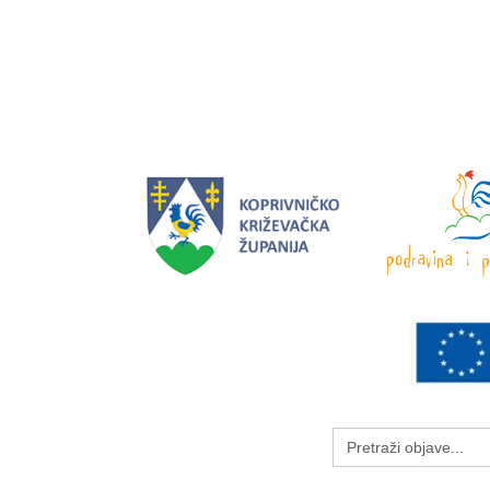
Search
for: