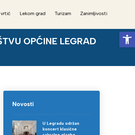
 vrtić
Lekom grad
Turizam
Zanimljivosti
Op
IŠTVU OPĆINE LEGRAD
Novosti
U Legradu održan
koncert klasične
sakralne glazbe