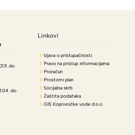
Linkovi
a
Izjava o pristupačnosti
Pravo na pristup informacijama
.11. do
Proračun
Prostorni plan
Socijalna skrb
1.04. do
Zaštita podataka
GIS Koprivničke vode d.o.o.