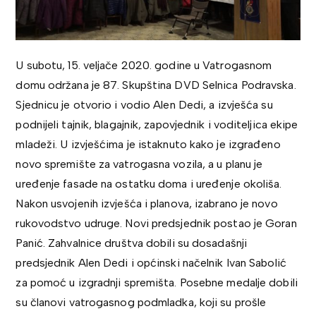
U subotu, 15. veljače 2020. godine u Vatrogasnom
domu održana je 87. Skupština DVD Selnica Podravska.
Sjednicu je otvorio i vodio Alen Dedi, a izvješća su
podnijeli tajnik, blagajnik, zapovjednik i voditeljica ekipe
mladeži. U izvješćima je istaknuto kako je izgrađeno
novo spremište za vatrogasna vozila, a u planu je
uređenje fasade na ostatku doma i uređenje okoliša.
Nakon usvojenih izvješća i planova, izabrano je novo
rukovodstvo udruge. Novi predsjednik postao je Goran
Panić. Zahvalnice društva dobili su dosadašnji
predsjednik Alen Dedi i općinski načelnik Ivan Sabolić
za pomoć u izgradnji spremišta. Posebne medalje dobili
su članovi vatrogasnog podmladka, koji su prošle