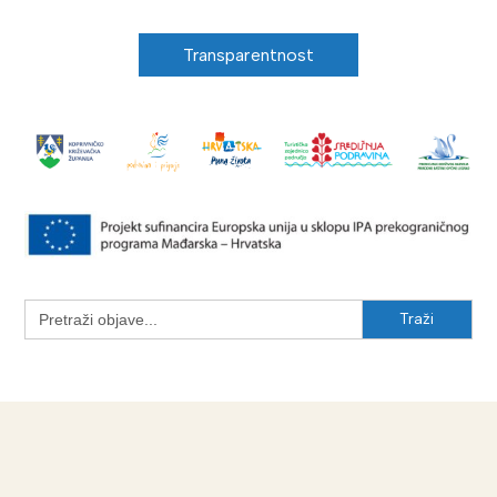
Transparentnost
Search
for: