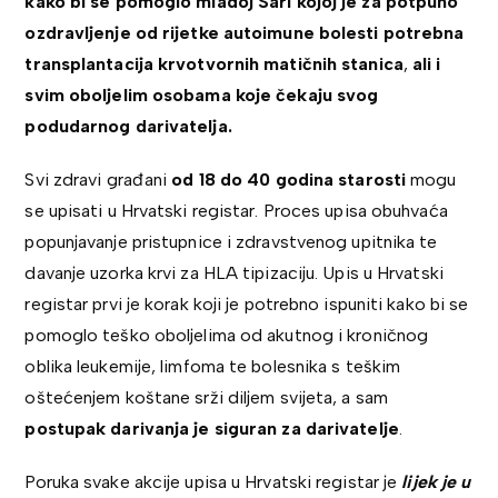
kako bi se pomoglo mladoj Sari kojoj je za potpuno
ozdravljenje od rijetke autoimune bolesti potrebna
transplantacija krvotvornih matičnih stanica
,
ali i
svim oboljelim osobama koje čekaju svog
podudarnog darivatelja.
Svi zdravi građani
od 18 do 40 godina starosti
mogu
se upisati u Hrvatski registar. Proces upisa obuhvaća
popunjavanje pristupnice i zdravstvenog upitnika te
davanje uzorka krvi za HLA tipizaciju. Upis u Hrvatski
registar prvi je korak koji je potrebno ispuniti kako bi se
pomoglo teško oboljelima od akutnog i kroničnog
oblika leukemije, limfoma te bolesnika s teškim
oštećenjem koštane srži diljem svijeta, a sam
postupak darivanja je siguran za darivatelje
.
Poruka svake akcije upisa u Hrvatski registar je
lijek je u