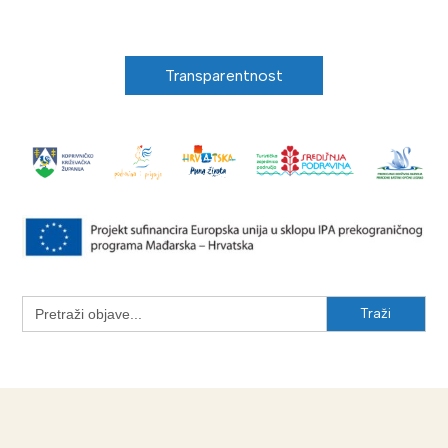
Transparentnost
Search
for: