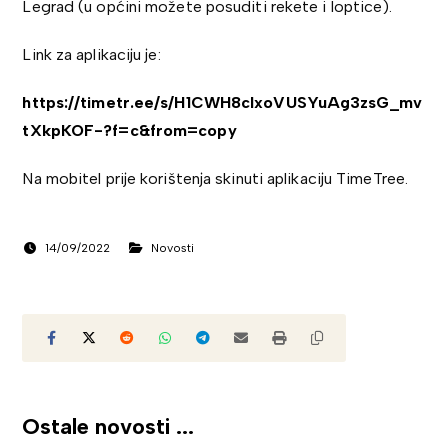
Legrad (u općini možete posuditi rekete i loptice).
Link za aplikaciju je:
https://timetr.ee/s/H1CWH8clxoVUSYuAg3zsG_mv
tXkpKOF-?f=c&from=copy
Na mobitel prije korištenja skinuti aplikaciju TimeTree.
14/09/2022
Novosti
Ostale novosti ...