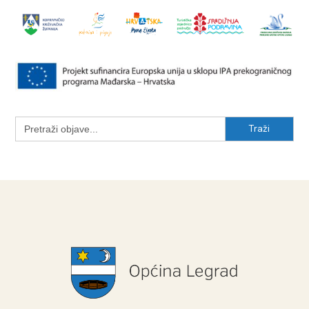
Search
for: