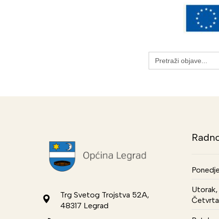
Search
for:
Radno
Ponedje
Utorak, 
Trg Svetog Trojstva 52A,
Četvrta
48317 Legrad