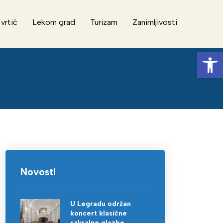
 vrtić
Lekom grad
Turizam
Zanimljivosti
Op
Novosti
U Legradu održan
koncert klasične
sakralne glazbe