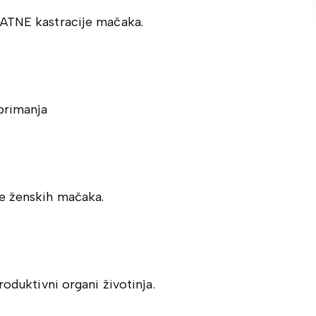
LATNE kastracije mačaka.
primanja
še ženskih mačaka.
roduktivni organi životinja.