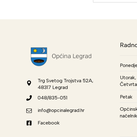
Radno
Ponedje
Utorak, 
Trg Svetog Trojstva 52A,
Četvrta
48317 Legrad
Petak
048/835-051
Općinsk
info@opcinalegrad.hr
načelni
Facebook