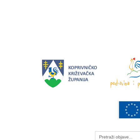
Search
for: