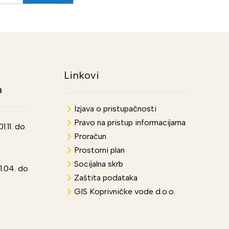
Linkovi
a
Izjava o pristupačnosti
Pravo na pristup informacijama
.11. do
Proračun
Prostorni plan
Socijalna skrb
1.04. do
Zaštita podataka
GIS Koprivničke vode d.o.o.