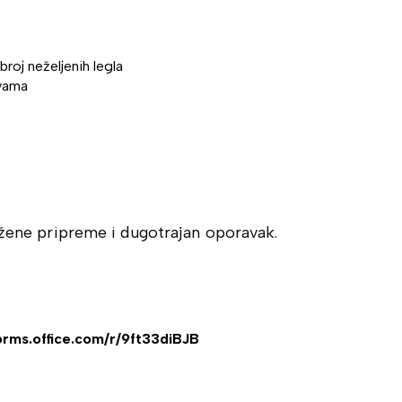
roj neželjenih legla
avama
ožene pripreme i dugotrajan oporavak.
forms.office.com/r/9ft33diBJB