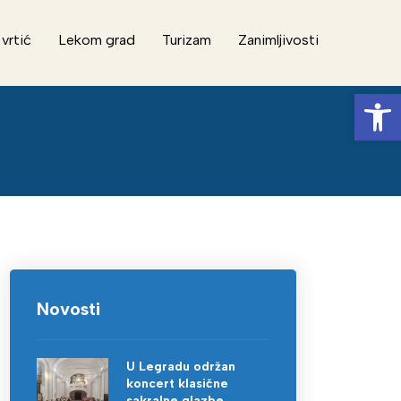
 vrtić
Lekom grad
Turizam
Zanimljivosti
Op
Novosti
U Legradu održan
koncert klasične
sakralne glazbe