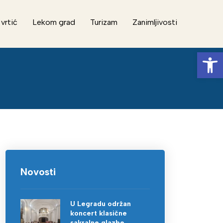
 vrtić
Lekom grad
Turizam
Zanimljivosti
Op
Novosti
U Legradu održan
koncert klasične
sakralne glazbe