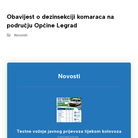
Obavijest o dezinsekciji komaraca na
području Općine Legrad
Novosti
Novosti
Testne vožnje javnog prijevoza tijekom kolovoza
03/08/2026