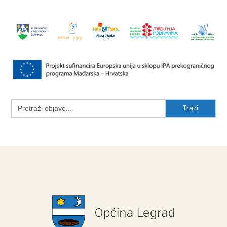
Search
for: