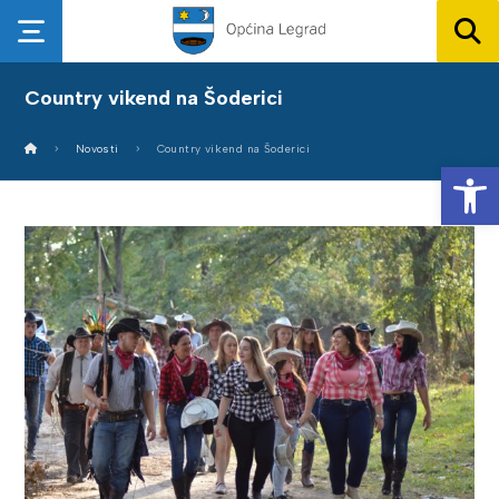
Country vikend na Šoderici
Novosti
Country vikend na Šoderici
Op