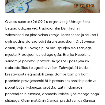
Ove su subote (26.09.) u organizaciji Udruga žena
Legrad održani već tradicionalni Dani kruha i
zahvalnosti na plodovima zemlje. Manifestacija se kao i
svih godina do sad održala u legradskom Društvenom
domu, koji je i ovoga puta bio ispunjen do zadnjega
mjesta. Predsjednica udruge gđa. Branka Habek na
samom je početku pozdravila goste i poželjela im
dobrodošlicu te ugodnu večer. Zahvaljujući trudu i
kreativnosti legradskih žena, dom je tom prilikom
poprimio pravi jesenski štih prepun sezonskih plodova
poput buća, kukuruza, grožđa, zatim domaće
pripremljenih zimnica, domaćih kolača i još mnogo toga
sličnoga. Osim matičnih članica, predstavnica članica