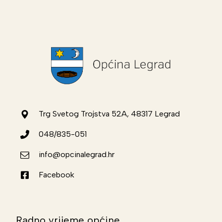
Trg Svetog Trojstva 52A, 48317 Legrad
048/835-051
info@opcinalegrad.hr
Facebook
Radno vrijeme općine