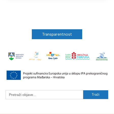
Transparentnost
Search
for: