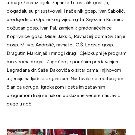
udruge žena iz cijele županije te ostalih gostiju,
događaju su prisustvovali i načelnik gosp. Ivan Sabolić,
predsjednica Općinskog vijeća gđa. Snježana Kuzmić,
dožupan gosp. Ivan Pal, zamjenik gradonačelnice
Koprivnice gosp. Mišel Jakšić, Ravnatelj doma Svitanje
gosp. Milivoj Androlić, ravnatelj O.Š. Legrad gosp.
Dragutin Marcinjaš i mnogi drugi. Cjelokupni je program
bio veoma bogat. Započeo je poučnim predavanjem
Legrađana dr. Saše Đakovića o žitaricama i njihovom
utjecaju na ljudski organizam. Nastavilo se recitacijom
članica udruge, igrokazom i ostalim zabavnim
programom koji se nakon poslužene večere nastavio
dugo u noć.