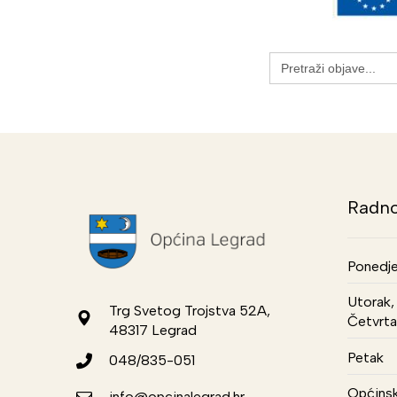
Search
for:
Radno
Ponedje
Utorak, 
Trg Svetog Trojstva 52A,
Četvrta
48317 Legrad
Petak
048/835-051
Općinsk
info@opcinalegrad.hr