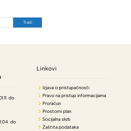
Linkovi
a
Izjava o pristupačnosti
Pravo na pristup informacijama
.11. do
Proračun
Prostorni plan
Socijalna skrb
1.04. do
Zaštita podataka