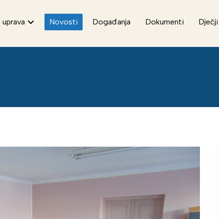
 uprava
Novosti
Događanja
Dokumenti
Dječji