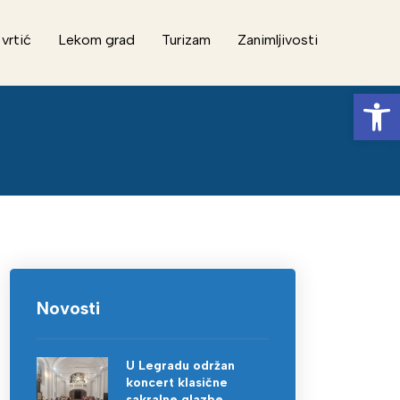
 vrtić
Lekom grad
Turizam
Zanimljivosti
Op
Novosti
U Legradu održan
koncert klasične
sakralne glazbe