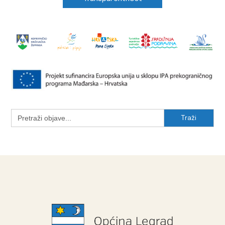
Search
for: