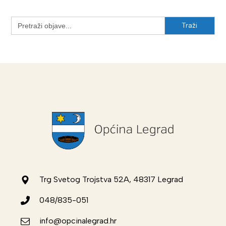
Search
for:
Trg Svetog Trojstva 52A, 48317 Legrad
048/835-051
info@opcinalegrad.hr