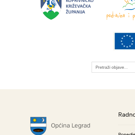
Search
for:
Radno
Ponedje