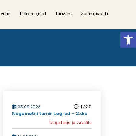
 vrtić
Lekom grad
Turizam
Zanimljivosti
Op
17:30
05.08.2026.
Nogometni turnir Legrad – 2.dio
Događanje je završilo