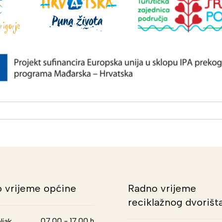
 vrijeme općine
Radno vrijeme
reciklažnog dvorišt
07.00 - 17.00 h
ljak