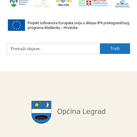
Search
for: