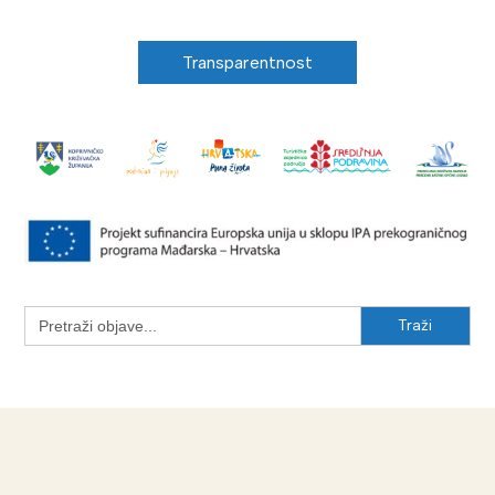
Transparentnost
Search
for: