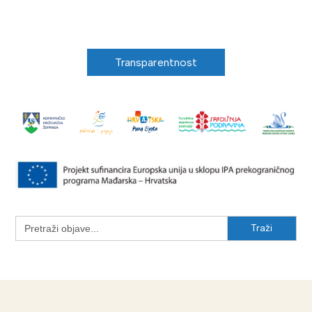
Transparentnost
Search
for: