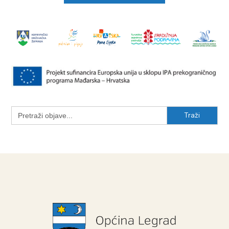
Search
for: