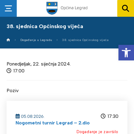
38. sjednica Općinskog vijeća
Događanja u Legradu
38. sjednica Općinskog vijeća
Op
Ponedjeljak, 22. siječnja 2024.
17:00
Poziv
17:30
05.08.2026.
Nogometni turnir Legrad – 2.dio
Događanje je završilo