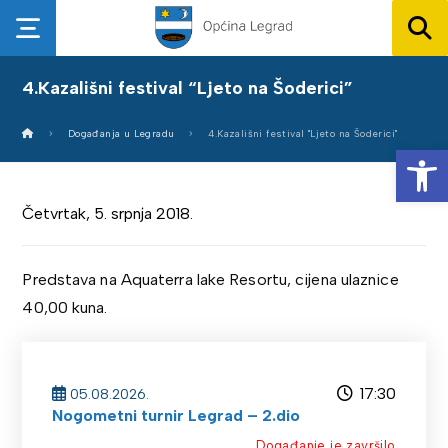
4.Kazališni festival “Ljeto na Šoderici”
Događanja u Legradu
4.Kazališni festival "Ljeto na Šoderici"
Op
Četvrtak, 5. srpnja 2018.
Predstava na Aquaterra lake Resortu, cijena ulaznice
40,00 kuna.
17:30
05.08.2026.
Nogometni turnir Legrad – 2.dio
Događanje je završilo