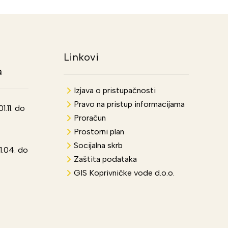
Linkovi
a
Izjava o pristupačnosti
Pravo na pristup informacijama
.11. do
Proračun
Prostorni plan
Socijalna skrb
1.04. do
Zaštita podataka
GIS Koprivničke vode d.o.o.