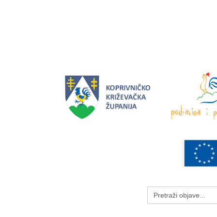
Search
for: