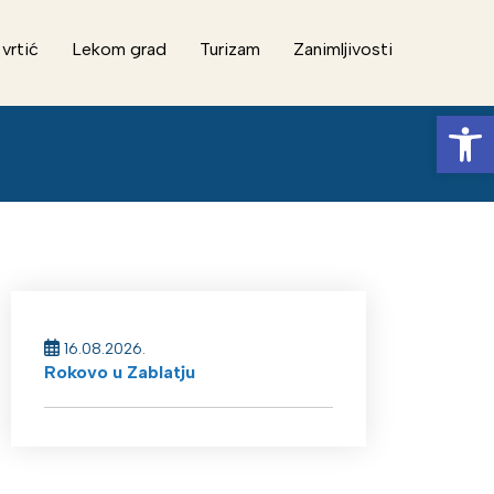
 vrtić
Lekom grad
Turizam
Zanimljivosti
Op
16.08.2026.
Rokovo u Zablatju