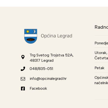
Radno
Ponedje
Utorak, 
Trg Svetog Trojstva 52A,
Četvrta
48317 Legrad
Petak
048/835-051
Općinsk
info@opcinalegrad.hr
načelni
Facebook