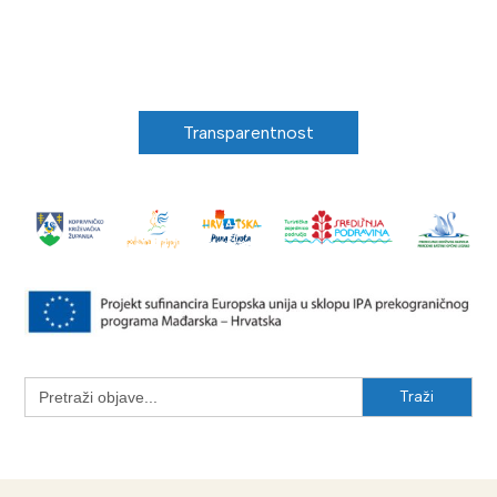
Transparentnost
Search
for: