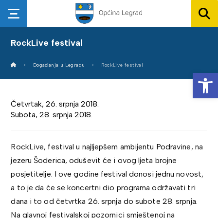
RockLive festival
Događanja u Legradu
RockLive festival
Op
Četvrtak, 26. srpnja 2018.
Subota, 28. srpnja 2018.
RockLive, festival u najljepšem ambijentu Podravine, na
jezeru Šoderica, oduševit će i ovog ljeta brojne
posjetitelje. I ove godine festival donosi jednu novost,
a to je da će se koncertni dio programa održavati tri
dana i to od četvrtka 26. srpnja do subote 28. srpnja.
Na glavnoj festivalskoj pozornici smještenoj na