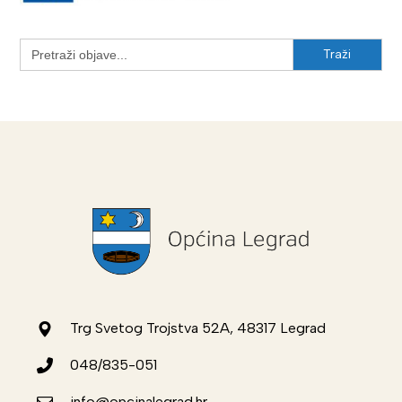
Search
for:
Trg Svetog Trojstva 52A, 48317 Legrad
048/835-051
info@opcinalegrad.hr