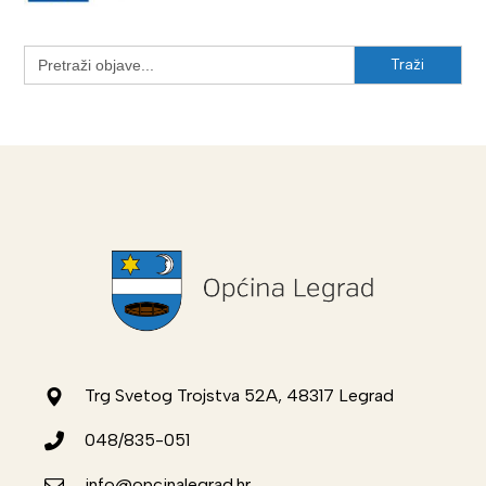
Search
for:
Trg Svetog Trojstva 52A, 48317 Legrad
048/835-051
info@opcinalegrad.hr