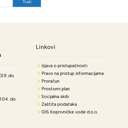
Linkovi
a
Izjava o pristupačnosti
Pravo na pristup informacijama
.11. do
Proračun
Prostorni plan
Socijalna skrb
1.04. do
Zaštita podataka
GIS Koprivničke vode d.o.o.