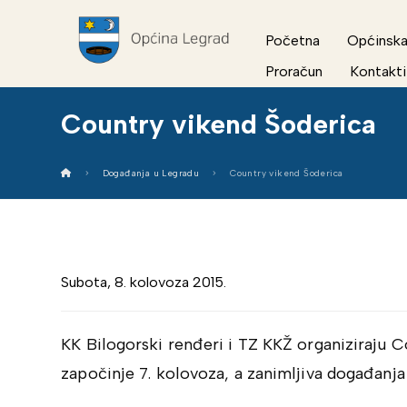
Početna
Općinska
Proračun
Kontakti
Country vikend Šoderica
Događanja u Legradu
Country vikend Šoderica
Subota, 8. kolovoza 2015.
KK Bilogorski renđeri i TZ KKŽ organiziraju C
započinje 7. kolovoza, a zanimljiva događanja o