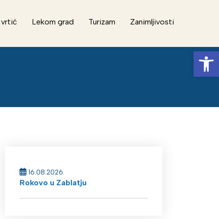
 vrtić
Lekom grad
Turizam
Zanimljivosti
Op
16.08.2026.
Rokovo u Zablatju