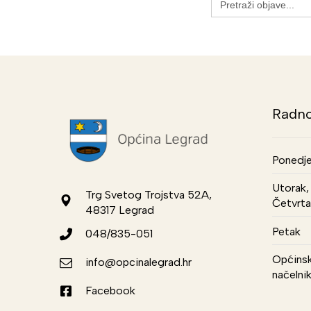
for:
Radno
Ponedje
Utorak, 
Trg Svetog Trojstva 52A,
Četvrta
48317 Legrad
Petak
048/835-051
Općinsk
info@opcinalegrad.hr
načelni
Facebook