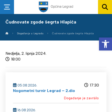
Čudnovate zgode šegrta Hlapića
Događanja u Legradu
Čudnovate zgode šegrta Hlapića
Op
Nedjelja, 2. lipnja 2024.
18:00
17:30
05.08.2026.
Nogometni turnir Legrad – 2.dio
Događanje je završilo
16.08.2026.