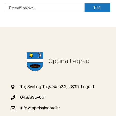
Search
for:
Trg Svetog Trojstva 52A, 48317 Legrad
048/835-051
info@opcinalegrad.hr