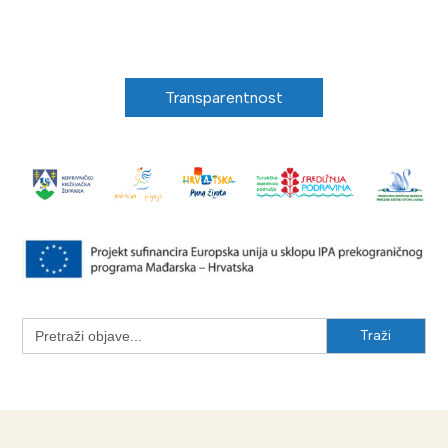
Transparentnost
Search
for: