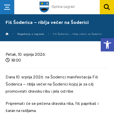
Fiš Šoderica – riblja večer na Šoderici
Događanja u Legradu
Fiš Šoderica - riblja večer na Šoderici
Op
Petak, 10. srpnja 2026.
18:00
Dana 10. srpnja 2026. na Šoderici manifestacija Fiš
Šoderica – riblja večer na Šoderici kojoj je za cilj
promovirati dravsku ribu i jela od ribe.
Pripremati će se pečena dravska riba, fiš paprikaš i
šaran na rašljama.