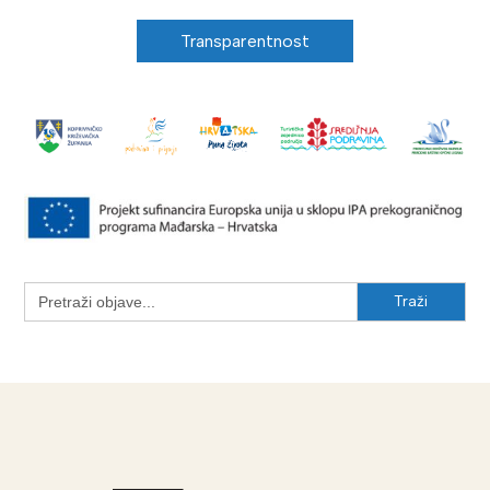
Transparentnost
Search
for: