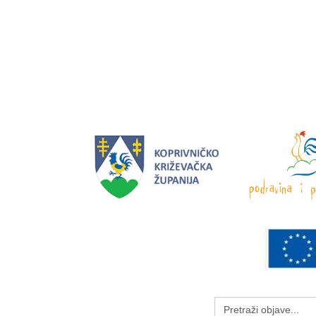
Search
for: