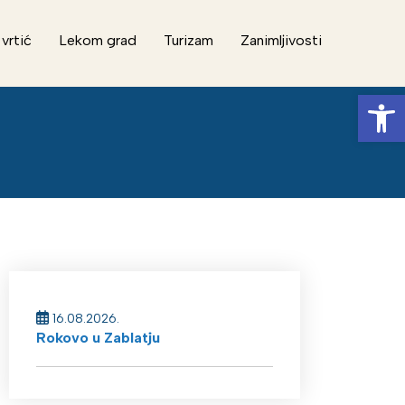
 vrtić
Lekom grad
Turizam
Zanimljivosti
Op
16.08.2026.
Rokovo u Zablatju