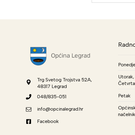
Radno
Ponedje
Utorak, 
Trg Svetog Trojstva 52A,
Četvrta
48317 Legrad
Petak
048/835-051
Općinsk
info@opcinalegrad.hr
načelni
Facebook