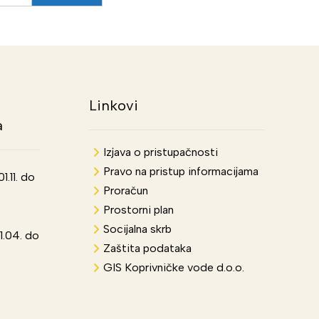
Linkovi
a
Izjava o pristupačnosti
Pravo na pristup informacijama
.11. do
Proračun
Prostorni plan
Socijalna skrb
1.04. do
Zaštita podataka
GIS Koprivničke vode d.o.o.