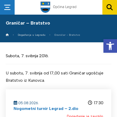
Graničar – Bratstvo
Događanja u Legradu
Graničar - Bratstvo
Op
Subota, 7. svibnja 2016.
U subotu, 7. svibnja od 17,00 sati Graničar ugošćuje
Bratstvo iz Kunovca.
17:30
05.08.2026.
Nogometni turnir Legrad – 2.dio
Događanje je završilo