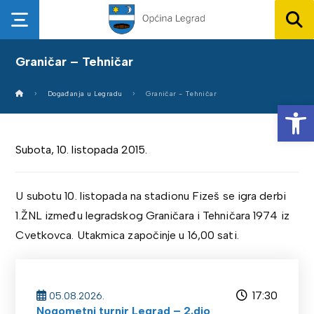
Graničar – Tehničar
Događanja u Legradu
Graničar - Tehničar
Op
Subota, 10. listopada 2015.
U subotu 10. listopada na stadionu Fizeš se igra derbi
1.ŽNL između legradskog Graničara i Tehničara 1974 iz
Cvetkovca. Utakmica započinje u 16,00 sati.
17:30
05.08.2026.
Nogometni turnir Legrad – 2.dio