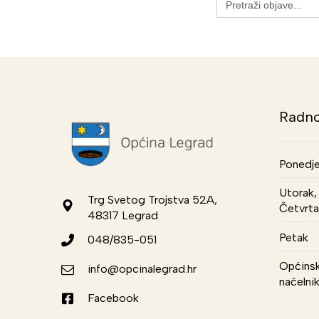
for:
Radno
Ponedje
Utorak, 
Trg Svetog Trojstva 52A,
Četvrta
48317 Legrad
Petak
048/835-051
Općinsk
info@opcinalegrad.hr
načelni
Facebook