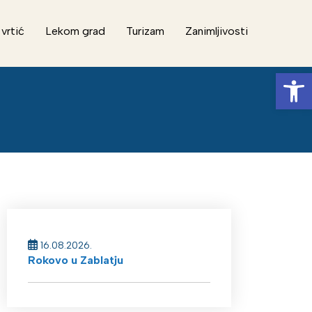
 vrtić
Lekom grad
Turizam
Zanimljivosti
Op
16.08.2026.
Rokovo u Zablatju