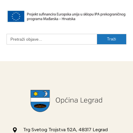
Search
for:
Trg Svetog Trojstva 52A, 48317 Legrad