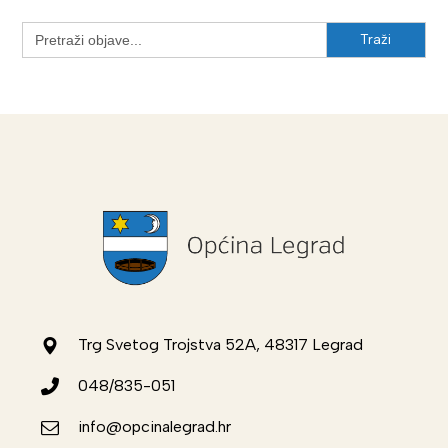
Search
for:
Trg Svetog Trojstva 52A, 48317 Legrad
048/835-051
info@opcinalegrad.hr