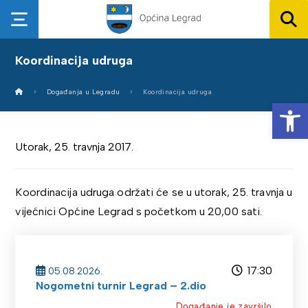
Koordinacija udruga
Događanja u Legradu
Koordinacija udruga
Op
Utorak, 25. travnja 2017.
Koordinacija udruga održati će se u utorak, 25. travnja u
vijećnici Općine Legrad s početkom u 20,00 sati.
17:30
05.08.2026.
Nogometni turnir Legrad – 2.dio
Događanje je završilo