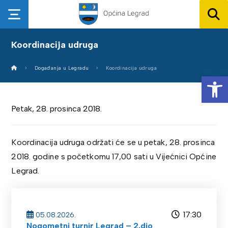
Koordinacija udruga
Događanja u Legradu
Koordinacija udruga
Op
Petak, 28. prosinca 2018.
Koordinacija udruga održati će se u petak, 28. prosinca
2018. godine s početkomu 17,00 sati u Vijećnici Općine
Legrad.
17:30
05.08.2026.
Nogometni turnir Legrad – 2.dio