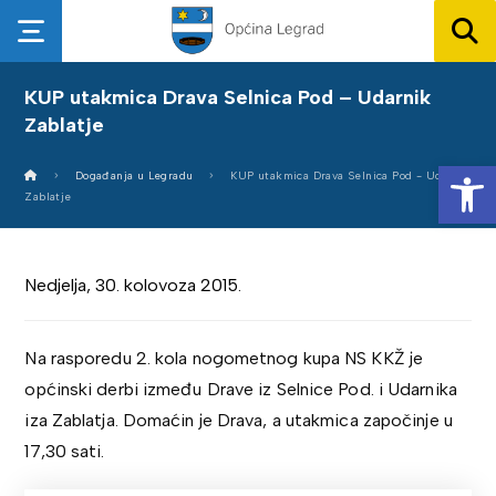
KUP utakmica Drava Selnica Pod – Udarnik
Zablatje
Op
Događanja u Legradu
KUP utakmica Drava Selnica Pod - Udarnik
Zablatje
Nedjelja, 30. kolovoza 2015.
Na rasporedu 2. kola nogometnog kupa NS KKŽ je
općinski derbi između Drave iz Selnice Pod. i Udarnika
iza Zablatja. Domaćin je Drava, a utakmica započinje u
17,30 sati.