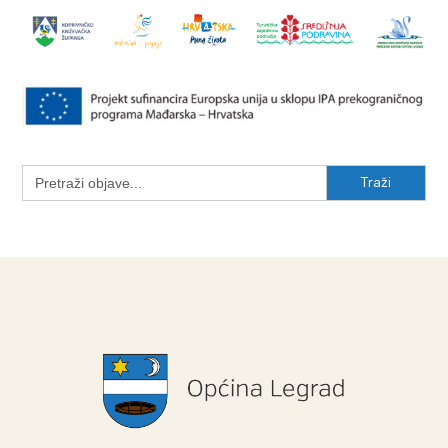
Search
for: