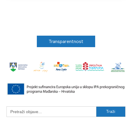
Transparentnost
Search
for: