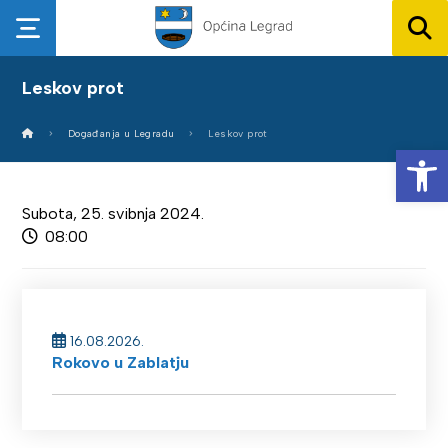
Leskov prot
Događanja u Legradu
Leskov prot
Op
Subota, 25. svibnja 2024.
08:00
16.08.2026.
Rokovo u Zablatju