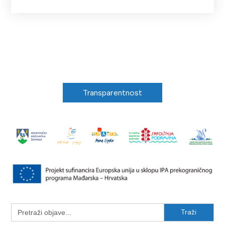
Transparentnost
Search
for: