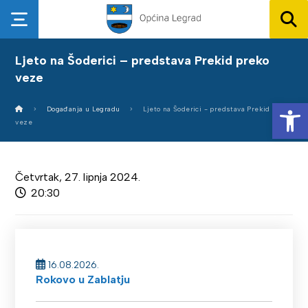
Ljeto na Šoderici – predstava Prekid preko
veze
Op
Događanja u Legradu
Ljeto na Šoderici - predstava Prekid preko
veze
Četvrtak, 27. lipnja 2024.
20:30
16.08.2026.
Rokovo u Zablatju