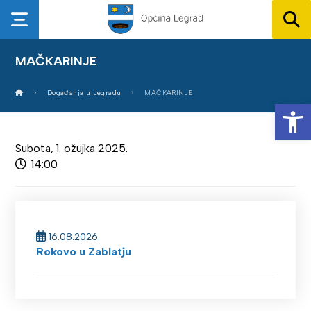
MAČKARINJE
Događanja u Legradu
MAČKARINJE
Op
Subota, 1. ožujka 2025.
14:00
16.08.2026.
Rokovo u Zablatju