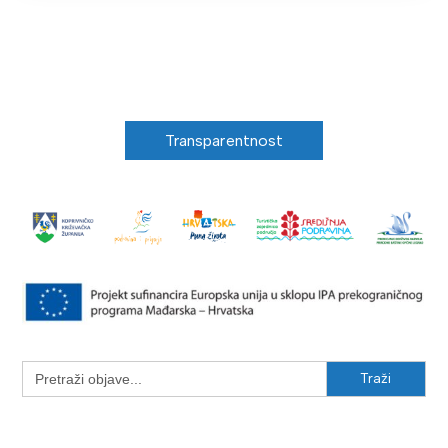
Transparentnost
Search
for: