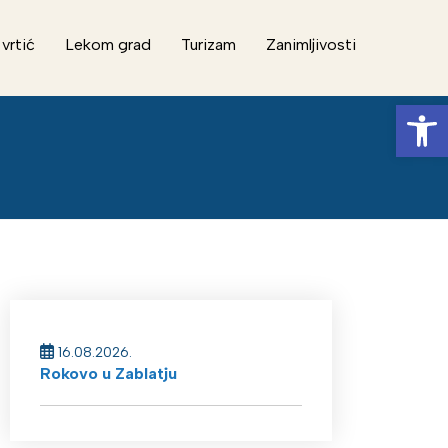
 vrtić
Lekom grad
Turizam
Zanimljivosti
Op
16.08.2026.
Rokovo u Zablatju