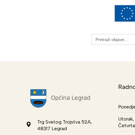
Search
for:
Radno
Ponedje
Utorak, 
Trg Svetog Trojstva 52A,
Četvrta
48317 Legrad