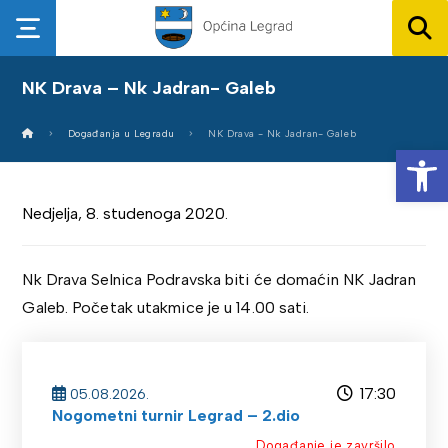
NK Drava – Nk Jadran- Galeb
Događanja u Legradu
NK Drava - Nk Jadran- Galeb
Op
Nedjelja, 8. studenoga 2020.
Nk Drava Selnica Podravska biti će domaćin NK Jadran
Galeb. Početak utakmice je u 14.00 sati.
17:30
05.08.2026.
Nogometni turnir Legrad – 2.dio
Događanje je završilo