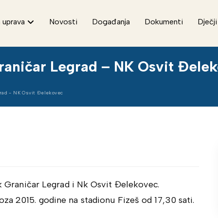
 uprava
Novosti
Događanja
Dokumenti
Dječji
aničar Legrad – NK Osvit Đele
rad - NK Osvit Đelekovec
Nk Graničar Legrad i Nk Osvit Đelekovec.
za 2015. godine na stadionu Fizeš od 17,30 sati.