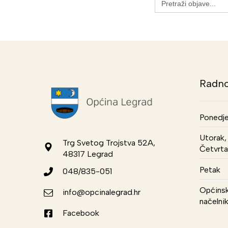
for:
Radno
Ponedje
Utorak, 
Trg Svetog Trojstva 52A,
Četvrta
48317 Legrad
Petak
048/835-051
Općinsk
info@opcinalegrad.hr
načelni
Facebook