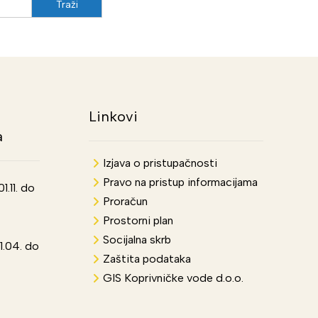
Linkovi
a
Izjava o pristupačnosti
Pravo na pristup informacijama
.11. do
Proračun
Prostorni plan
Socijalna skrb
1.04. do
Zaštita podataka
GIS Koprivničke vode d.o.o.