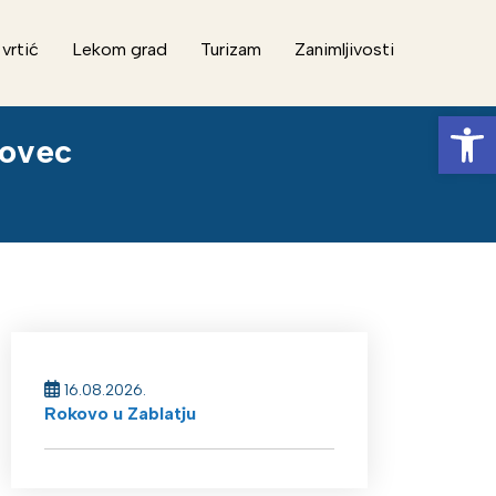
 vrtić
Lekom grad
Turizam
Zanimljivosti
Op
kovec
16.08.2026.
Rokovo u Zablatju