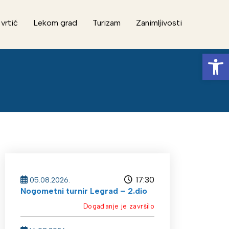
 vrtić
Lekom grad
Turizam
Zanimljivosti
Op
17:30
05.08.2026.
Nogometni turnir Legrad – 2.dio
Događanje je završilo