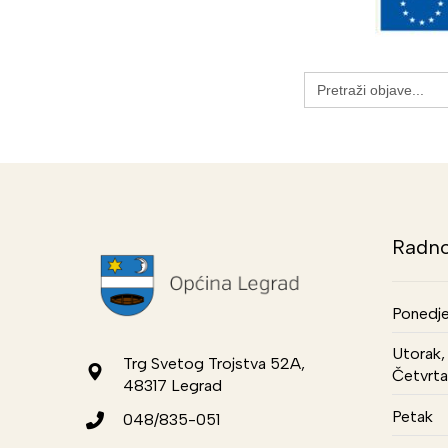
Search
for:
Radno
Ponedje
Utorak, 
Trg Svetog Trojstva 52A,
Četvrta
48317 Legrad
Petak
048/835-051