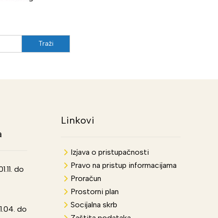
Linkovi
a
Izjava o pristupačnosti
Pravo na pristup informacijama
.11. do
Proračun
Prostorni plan
Socijalna skrb
1.04. do
Zaštita podataka