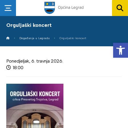
Orguljaški koncert
Događanja u Legradu
Orguljaški koncert
Op
Ponedjeljak, 6. travnja 2026.
18:00