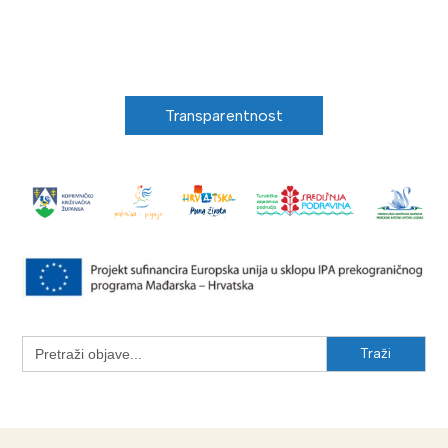
Transparentnost
Search
for: