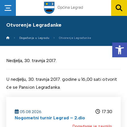
Otvorenje Legrađanke
Događanja u Legradu
Otvorenje Legrađanke
Op
Nedjelja, 30. travnja 2017.
U nedjelju, 30. travnja 2017. godine u 16,00 sati otvorit
će se Pansion Legrađanka.
17:30
05.08.2026.
Nogometni turnir Legrad – 2.dio
Događanje je završilo