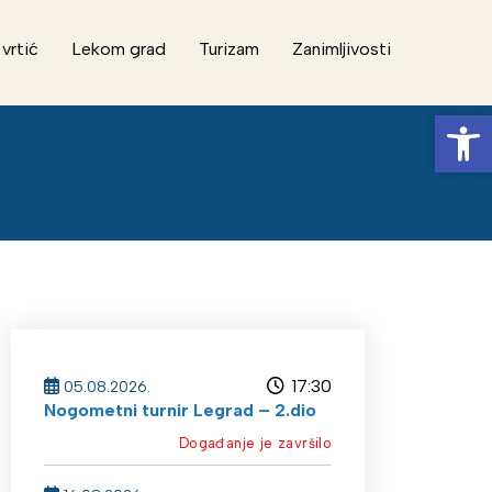
 vrtić
Lekom grad
Turizam
Zanimljivosti
Op
17:30
05.08.2026.
Nogometni turnir Legrad – 2.dio
Događanje je završilo