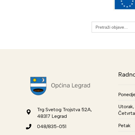
Search
for:
Radno
Ponedje
Utorak, 
Trg Svetog Trojstva 52A,
Četvrta
48317 Legrad
Petak
048/835-051