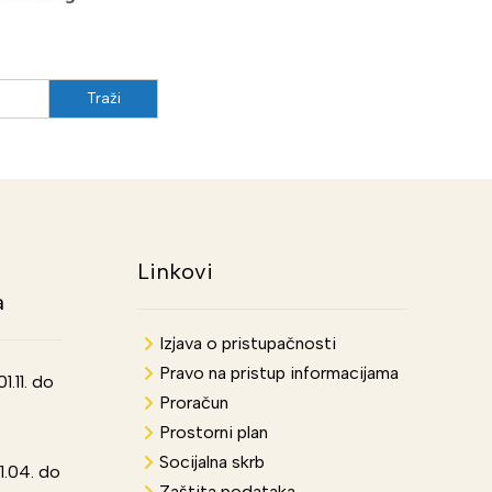
Linkovi
a
Izjava o pristupačnosti
Pravo na pristup informacijama
.11. do
Proračun
Prostorni plan
Socijalna skrb
1.04. do
Zaštita podataka